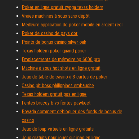
Poker en ligne gratuit zynga texas holdem
Vraies machines à sous sans dépôt
Meilleure application de poker mobile en argent réel
Poker de casino de pays dor
Points de bonus casino silver oak
Texas holdem poker quand parier
Emplacements de mémoire hp 6000 pro
Machine à sous hot shots en ligne gratuit
Jeux de table de casino à 3 cartes de poker
Casino pit boss philippines embauche
Texas holdem gratuit pas en ligne
Fentes brucey b vs fentes pawkeet
Bovada comment débloquer des fonds de bonus de
casino
Jeux de loup virtuels en ligne gratuits
Jeux gratuits pour jouer sur ipad en ligne