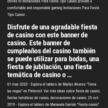
strives to Invitaciones Para Fiesta Tipo Casino provide a
comfortable and responsible gaming Invitaciones Para Fiesta
Tipo Casino …
Disfrute de una agradable fiesta
de casino con este banner de
casino. Este banner de
cumpleaños del casino también
se puede utilizar para bodas, una
fiesta de jubilación, una fiesta
temática de casino o …
01-may-2020 - Explora el tablero de Marilys Alvarez "Tema
las vegas" en Pinterest. Ver más ideas sobre fiesta de casino,
fiestas temáticas de casino, decoraciones de casino. 25-oct-
2019 - Explora el tablero de Marianela Garrido "Fiesta casino"