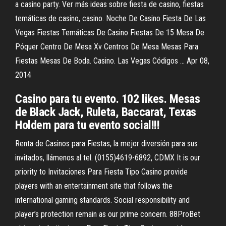
a casino party. Ver más ideas sobre fiesta de casino, fiestas
temáticas de casino, casino. Noche De Casino Fiesta De Las
Vegas Fiestas Temáticas De Casino Fiestas De 15 Mesa De
Póquer Centro De Mesa Xv Centros De Mesa Mesas Para
Fiestas Mesas De Boda. Casino. Las Vegas Códigos … Apr 08,
2014
Casino para tu evento. 102 likes. Mesas
de Black Jack, Ruleta, Baccarat, Texas
Holdem para tu evento social!!!
Renta de Casinos para Fiestas, la mejor diversión para sus
invitados, llámenos al tel. (0155)4619-6892, CDMX It is our
priority to Invitaciones Para Fiesta Tipo Casino provide
players with an entertainment site that follows the
international gaming standards. Social responsibility and
player’s protection remain as our prime concern. 88ProBet