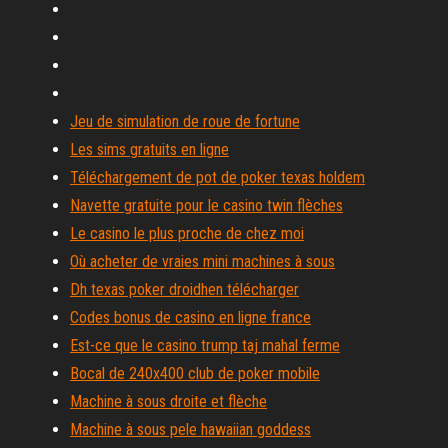
Jeu de simulation de roue de fortune
Les sims gratuits en ligne
Téléchargement de pot de poker texas holdem
Navette gratuite pour le casino twin flèches
Le casino le plus proche de chez moi
Où acheter de vraies mini machines à sous
Dh texas poker droidhen télécharger
Codes bonus de casino en ligne france
Est-ce que le casino trump taj mahal ferme
Bocal de 240x400 club de poker mobile
Machine à sous droite et flèche
Machine à sous pele hawaiian goddess