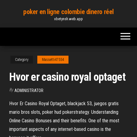
Skip
poker en ligne colombie dinero réel
to
xbetynsh.web.app
the
content
Category
Massetti47554
Hvor er casino royal optaget
By
ADMINISTRATOR
Hvor Er Casino Royal Optaget, blackjack 53, juegos gratis
mario bros slots, poker hud pokerstrategy. Understanding
Online Casino Bonuses and their benefits. One of the most
important aspects of any internet-based casino is the