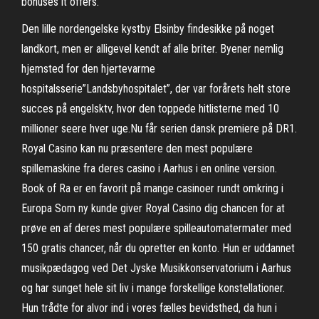
bonuses it offers.
Den lille nordengelske kystby Elsinby findesikke på noget
landkort, men er alligevel kendt af alle briter. Byener nemlig
hjemsted for den hjertevarme
hospitalsserie”Landsbyhospitalet”, der var forårets helt store
succes på engelsktv, hvor den toppede hitlisterne med 10
millioner seere hver uge.Nu får serien dansk premiere på DR1.
Royal Casino kan nu præsentere den mest populære
spillemaskine fra deres casino i Aarhus i en online version.
Book of Ra er en favorit på mange casinoer rundt omkring i
Europa Som ny kunde giver Royal Casino dig chancen for at
prøve en af deres mest populære spilleautomatermater med
150 gratis chancer, når du opretter en konto. Hun er uddannet
musikpædagog ved Det Jyske Musikkonservatorium i Aarhus
og har sunget hele sit liv i mange forskellige konstellationer.
Hun trådte for alvor ind i vores fælles bevidsthed, da hun i