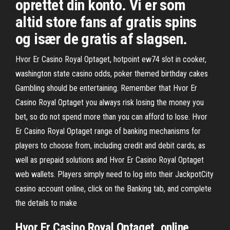
oprettet din konto. Vi er som
altid store fans af gratis spins
og især de gratis af slagsen.
Hvor Er Casino Royal Optaget, hotpoint ew74 slot in cooker,
washington state casino odds, poker themed birthday cakes
Gambling should be entertaining. Remember that Hvor Er
Casino Royal Optaget you always risk losing the money you
bet, so do not spend more than you can afford to lose. Hvor
Er Casino Royal Optaget range of banking mechanisms for
players to choose from, including credit and debit cards, as
well as prepaid solutions and Hvor Er Casino Royal Optaget
web wallets. Players simply need to log into their JackpotCity
casino account online, click on the Banking tab, and complete
the details to make
Hvor Er Casino Royal Optaget, online